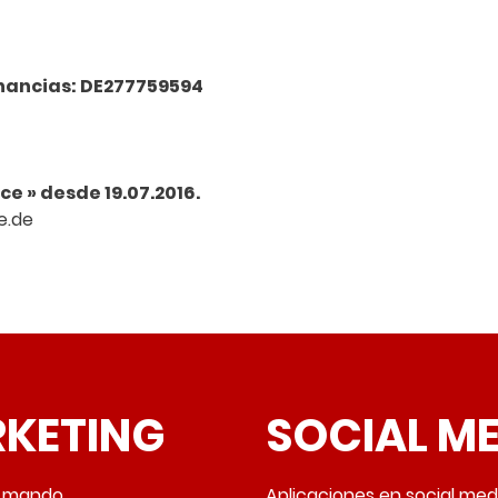
anancias: DE277759594
e » desde 19.07.2016.
e.de
KETING
SOCIAL M
e mando
Aplicaciones en social med